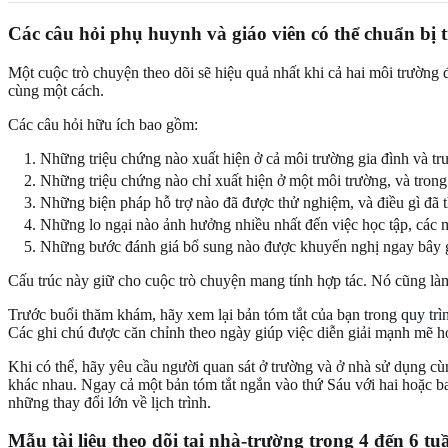
Các câu hỏi phụ huynh và giáo viên có thể chuẩn bị 
Một cuộc trò chuyện theo dõi sẽ hiệu quả nhất khi cả hai môi trường
cùng một cách.
Các câu hỏi hữu ích bao gồm:
Những triệu chứng nào xuất hiện ở cả môi trường gia đình và t
Những triệu chứng nào chỉ xuất hiện ở một môi trường, và trong
Những biện pháp hỗ trợ nào đã được thử nghiệm, và điều gì đã t
Những lo ngại nào ảnh hưởng nhiều nhất đến việc học tập, các 
Những bước đánh giá bổ sung nào được khuyến nghị ngay bây 
Cấu trúc này giữ cho cuộc trò chuyện mang tính hợp tác. Nó cũng làm
Trước buổi thăm khám, hãy xem lại bản tóm tắt của bạn trong
quy trì
Các ghi chú được căn chỉnh theo ngày giúp việc diễn giải mạnh mẽ h
Khi có thể, hãy yêu cầu người quan sát ở trường và ở nhà sử dụng cù
khác nhau. Ngay cả một bản tóm tắt ngắn vào thứ Sáu với hai hoặc ba v
những thay đổi lớn về lịch trình.
Mẫu tài liệu theo dõi tại nhà-trường trong 4 đến 6 tu