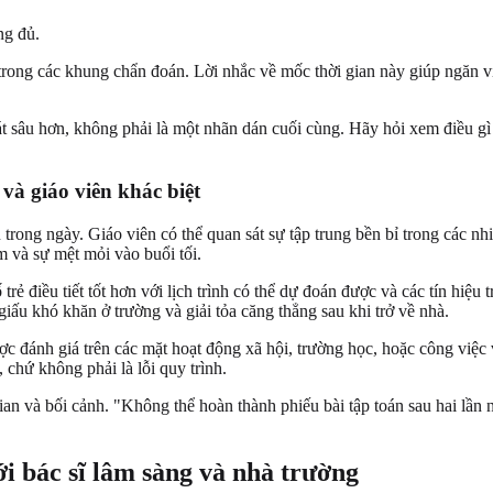
ng đủ.
 trong các khung chẩn đoán. Lời nhắc về mốc thời gian này giúp ngăn 
 sâu hơn, không phải là một nhãn dán cuối cùng. Hãy hỏi xem điều gì đ
và giáo viên khác biệt
ng ngày. Giáo viên có thể quan sát sự tập trung bền bỉ trong các nhiệ
m và sự mệt mỏi vào buổi tối.
 điều tiết tốt hơn với lịch trình có thể dự đoán được và các tín hiệu t
giấu khó khăn ở trường và giải tỏa căng thẳng sau khi trở về nhà.
nh giá trên các mặt hoạt động xã hội, trường học, hoặc công việc và 
 chứ không phải là lỗi quy trình.
i gian và bối cảnh. "Không thể hoàn thành phiếu bài tập toán sau hai lầ
i bác sĩ lâm sàng và nhà trường