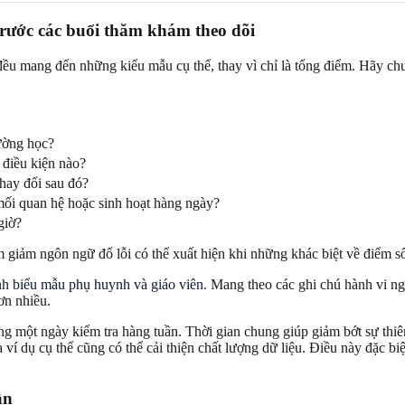
trước các buổi thăm khám theo dõi
 đều mang đến những kiểu mẫu cụ thể, thay vì chỉ là tổng điểm. Hãy ch
rường học?
 điều kiện nào?
hay đổi sau đó?
mối quan hệ hoặc sinh hoạt hàng ngày?
giờ?
 giảm ngôn ngữ đổ lỗi có thể xuất hiện khi những khác biệt về điểm s
nh biểu mẫu phụ huynh và giáo viên
. Mang theo các ghi chú hành vi n
ơn nhiều.
ng một ngày kiểm tra hàng tuần. Thời gian chung giúp giảm bớt sự thiê
í dụ cụ thể cũng có thể cải thiện chất lượng dữ liệu. Điều này đặc biệ
ần