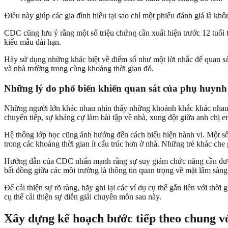
Điều này giúp các gia đình hiểu tại sao chỉ một phiếu đánh giá là khô
CDC cũng lưu ý rằng một số triệu chứng cần xuất hiện trước 12 tuổi
kiểu mẫu dài hạn.
Hãy sử dụng những khác biệt về điểm số như một lời nhắc để quan sát
và nhà trường trong cùng khoảng thời gian đó.
Những lý do phổ biến khiến quan sát của phụ huynh 
Những người lớn khác nhau nhìn thấy những khoảnh khắc khác nhau tro
chuyển tiếp, sự kháng cự làm bài tập về nhà, xung đột giữa anh chị e
Hệ thống lớp học cũng ảnh hưởng đến cách biểu hiện hành vi. Một số trẻ
trong các khoảng thời gian ít cấu trúc hơn ở nhà. Những trẻ khác che 
Hướng dẫn của CDC nhấn mạnh rằng sự suy giảm chức năng cần được đá
bất đồng giữa các môi trường là thông tin quan trọng về mặt lâm sàng,
Để cải thiện sự rõ ràng, hãy ghi lại các ví dụ cụ thể gắn liền với thờ
cụ thể cải thiện sự diễn giải chuyên môn sau này.
Xây dựng kế hoạch bước tiếp theo chung vớ