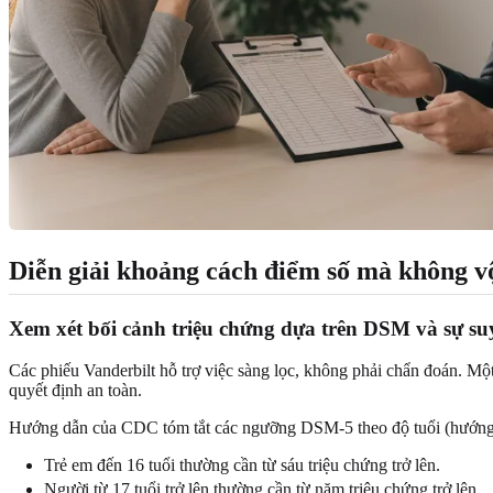
Diễn giải khoảng cách điểm số mà không vộ
Xem xét bối cảnh triệu chứng dựa trên DSM và sự s
Các phiếu Vanderbilt hỗ trợ việc sàng lọc, không phải chẩn đoán. Một 
quyết định an toàn.
Hướng dẫn của CDC tóm tắt các ngưỡng DSM-5 theo độ tuổi (hướ
Trẻ em đến 16 tuổi thường cần từ sáu triệu chứng trở lên.
Người từ 17 tuổi trở lên thường cần từ năm triệu chứng trở lên.