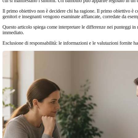
cui si manifestano i sintomi. Un bambino può apparire regolato in un co
Il primo obiettivo non è decidere chi ha ragione. Il primo obiettivo è
genitori e insegnanti vengono esaminate affiancate, corredate da esemp
Questo articolo spiega come interpretare le differenze nei punteggi i
immediato.
Esclusione di responsabilità: le informazioni e le valutazioni fornite 