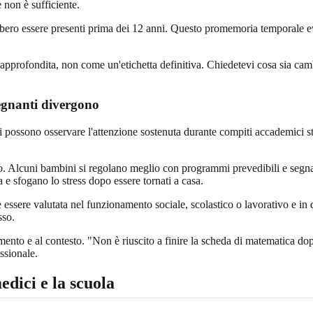
 non è sufficiente.
bbero essere presenti prima dei 12 anni. Questo promemoria temporale evi
profondita, non come un'etichetta definitiva. Chiedetevi cosa sia cambia
segnanti divergono
 possono osservare l'attenzione sostenuta durante compiti accademici stru
o. Alcuni bambini si regolano meglio con programmi prevedibili e segnal
 e sfogano lo stress dopo essere tornati a casa.
ere valutata nel funzionamento sociale, scolastico o lavorativo e in due
sso.
nto e al contesto. "Non è riuscito a finire la scheda di matematica dopo 
ssionale.
edici e la scuola