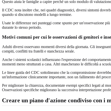
Questo aiuta le famiglie a capire perché un solo modulo di valutazione
Il CDC nota inoltre che, nei quadri diagnostici, diversi sintomi dovre
quando si discutono modelli a lungo termine.
Usate le differenze nei punteggi come spunto per un'osservazione più ap
durante lo stesso periodo.
Motivi comuni per cui le osservazioni di genitori e in
Adulti diversi osservano momenti diversi della giornata. Gli insegnanti
compiti, conflitti tra fratelli e stanchezza serale.
Anche i sistemi scolastici influenzano l'espressione del comportament
momenti meno strutturati a casa. Altri mascherano le difficoltà a scuola
Le linee guida del CDC sottolineano che la compromissione dovrebbe ess
un'informazione clinicamente importante, non un fallimento del proce
Per migliorare la chiarezza, documentate esempi specifici legati al mome
Osservazioni specifiche migliorano la successiva interpretazione profe
Creare un piano d'azione condiviso con i m