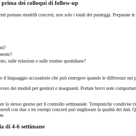
prima dei colloqui di follow-up
 portano modelli concreti, non solo i totali dei punteggi. Preparate le
oni?
amente?
, sulle relazioni o sulle routine quotidiane?
he il linguaggio accusatorio che può emergere quando le differenze nei
lavoro dei moduli per genitori e insegnanti
. Portate brevi note comportame
are lo stesso giorno per il controllo settimanale. Tempistiche condivise r
venerdì con due o tre esempi concreti può migliorare la qualità dei dati
ma.
a di 4-6 settimane