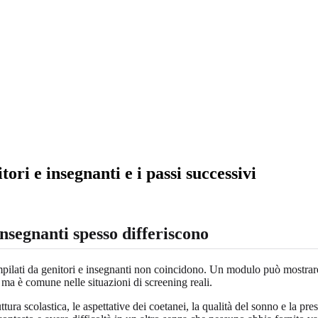
ori e insegnanti e i passi successivi
insegnanti spesso differiscono
mpilati da genitori e insegnanti non coincidono. Un modulo può mostrare 
a è comune nelle situazioni di screening reali.
ttura scolastica, le aspettative dei coetanei, la qualità del sonno e la p