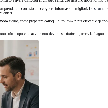
ntesto e avere difficoltà in un altro senza che nessuno abbia fornito va
 comprendere il contesto e raccogliere informazioni migliori. Lo
strumento
i chiari.
n modo sicuro, come preparare colloqui di follow-up più efficaci e quan
hanno solo scopo educativo e non devono sostituire il parere, la diagnosi 