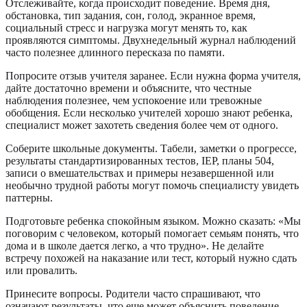
Отслеживайте, когда происходит поведение. Время дня,
обстановка, тип задания, сон, голод, экранное время,
социальный стресс и нагрузка могут менять то, как
проявляются симптомы. Двухнедельный журнал наблюдений
часто полезнее длинного пересказа по памяти.
Попросите отзыв учителя заранее. Если нужна форма учителя,
дайте достаточно времени и объясните, что честные
наблюдения полезнее, чем успокоение или тревожные
обобщения. Если несколько учителей хорошо знают ребенка,
специалист может захотеть сведения более чем от одного.
Соберите школьные документы. Табели, заметки о прогрессе,
результаты стандартизированных тестов, IEP, планы 504,
записи о вмешательствах и примеры незавершенной или
необычно трудной работы могут помочь специалисту увидеть
паттерны.
Подготовьте ребенка спокойным языком. Можно сказать: «Мы
поговорим с человеком, который помогает семьям понять, что
дома и в школе дается легко, а что трудно». Не делайте
встречу похожей на наказание или тест, который нужно сдать
или провалить.
Принесите вопросы. Родители часто спрашивают, что
означают результаты, что еще может объяснить поведение,