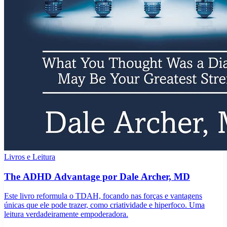
Livros e Leitura
The ADHD Advantage por Dale Archer, MD
Este livro reformula o TDAH, focando nas forças e vantagens
únicas que ele pode trazer, como criatividade e hiperfoco. Uma
leitura verdadeiramente empoderadora.