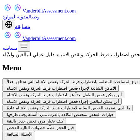
VanderbiltAssessment.com
وطن
المدونة
الموارد
مسابقه
VanderbiltAssessment.com
مسابقه
حص اضطراب فرط الحركة ونقص الانتباه: دليل عملي للبالغين والآباء
Menu
د نوع المساعدة المتعلقة باضطراب فرط الحركة ونقص الانتباه التي تحتاجها فعلاً
الأماكن الشائعة لإجراء فحص اضطراب فرط الحركة ونقص الانتباه
أين يمكن فحص الطفل بحثاً عن اضطراب فرط الحركة ونقص الانتباه
أين يمكن للبالغين إجراء فحص اضطراب فرط الحركة ونقص الانتباه
ما الذي يتضمنه الفحص السليم لاضطراب فرط الحركة ونقص الانتباه عادةً
خيارات الفحص منخفض التكلفة بالقرب مني: أسئلة يجب طرحها
كيف تختار مزود فحص جدير بالثقة
قبل الحجز، نظّم خطواتك التالية للفحص
الأسئلة الشائعة