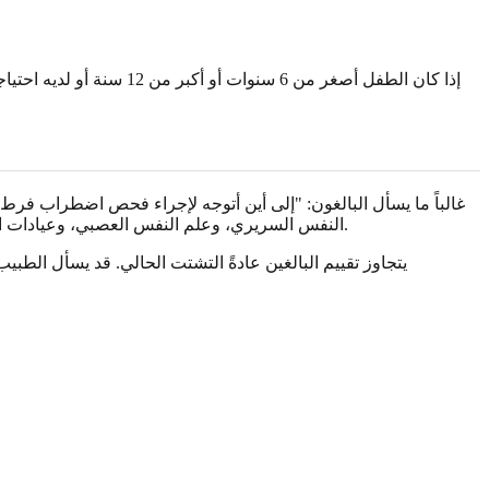
إذا كان الطفل أصغر من 6
غالباً ما يسأل البالغون: "إلى أين أتوجه لإجراء فحص اضطراب فرط 
النفس السريري، وعلم النفس العصبي، وعيادات الصحة النفسية المجتمعية، وعيادات التدريب الجامعية، وخدمات الرعاية الصحية عن بُعد المتخصصة في اضطراب فرط الحركة ونقص الانتباه.
يتجاوز تقييم البالغين عادةً التشتت الحالي. قد يسأل الطبي