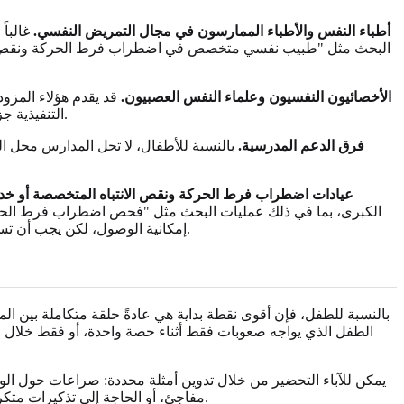
أطباء النفس والأطباء الممارسون في مجال التمريض النفسي.
غالباً
البحث مثل "طبيب نفسي متخصص في اضطراب فرط الحركة ونقص الانتب
الأخصائيون النفسيون وعلماء النفس العصبيون.
قد يقدم هؤلاء المزود
التنفيذية جزءاً من الصورة. يمكن أن يكون هذا المسار مفيداً بشكل خاص عندما يتطلب التوثيق في المدرسة أو الجامعة أو مكان العمل تقريراً أكثر اكتمالاً.
فرق الدعم المدرسية.
بالنسبة للأطفال، لا تحل المدارس محل ال
عيادات اضطراب فرط الحركة ونقص الانتباه المتخصصة أو خدما
الكبرى، بما في ذلك عمليات البحث مثل "فحص اضطراب فرط الحركة 
إمكانية الوصول، لكن يجب أن تسأل دائماً عن مؤهلات الطبيب السريري، والقواعد الخاصة بالولاية، ورعاية المتابعة، وما إذا كانت الخدمة مناسبة للأطفال أو البالغين أو كليهما.
بالنسبة للطفل، فإن أقوى نقطة بداية هي عادةً حلقة متكاملة بين الم
الطفل الذي يواجه صعوبات فقط أثناء حصة واحدة، أو فقط خلال فت
يمكن للآباء التحضير من خلال تدوين أمثلة محددة: صراعات حول الو
مفاجئ، أو الحاجة إلى تذكيرات متكررة. ويمكن للمعلمين إضافة ملاحظات من داخل الفصل الدراسي، وأنماط إتمام المهام، والتفاعلات مع الأقران، والسلوك أثناء فترات الانتقال.