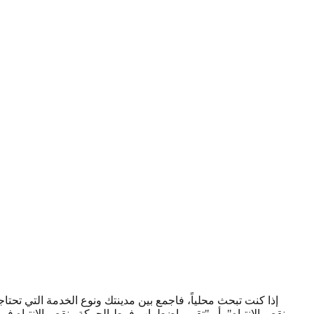
إذا كنت تبحث محلياً، فاجمع بين مدينتك ونوع الخدمة التي 
ونقص الانتباه"، أو "تقييم اضطراب فرط الحركة ونقص الانتباه في 