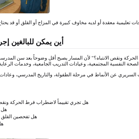
 سنوات أو أكبر من 12 سنة أو لديه احتياجات تعليمية معقدة أو لديه مخاوف كبيرة في المزاج
أين يمكن للبالغين إ
الحركة ونقص الانتباه؟" لأن المسار يصبح أقل وضوحاً بعد سن المدرسة.
ب السريري عن الأنماط في مرحلة الطفولة، والتاريخ المدرسي، وعادات ال
هل تجري تقييماً لاضطراب فرط الحركة ونقص ال
هل س
هل تفحصين القلق وا
هل