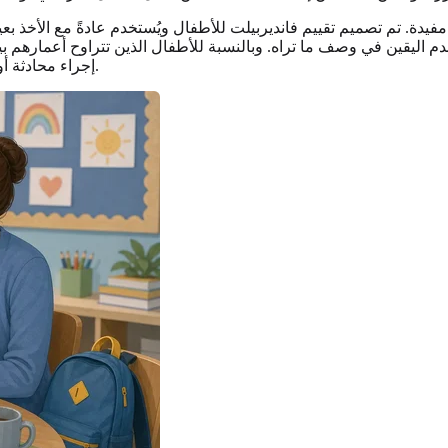
فيدة. تم تصميم تقييم فانديربيلت للأطفال ويُستخدم عادةً مع الأخذ بع
 وصف ما تراه. وبالنسبة للأطفال الذين تتراوح أعمارهم بين 6 و12 سنة، يمكن أن ي
إجراء محادثة أوضح مع طبيب الأطفال أو فريق المدرسة أو متخصص الصحة النفسية.