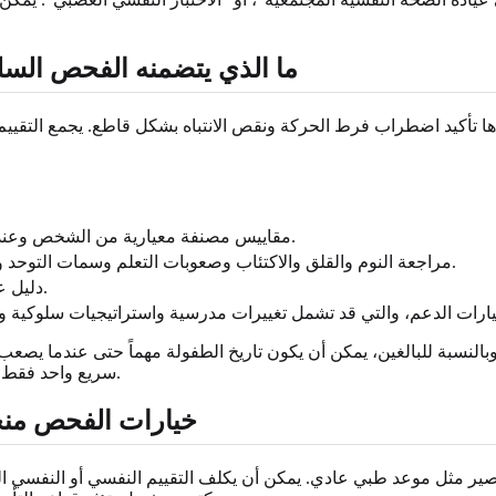
ما الذي يتضمنه الفحص السلي
ها تأكيد اضطراب فرط الحركة ونقص الانتباه بشكل قاطع. يجمع التقييم
مقاييس مصنفة معيارية من الشخص وعند الملاءمة من الوالدين أو المعلمين أو الشركاء أو مراقبين آخرين.
مراجعة النوم والقلق والاكتئاب وصعوبات التعلم وسمات التوحد واستخدام المواد والمشاكل الطبية التي يمكن أن تؤثر على الانتباه.
دليل على أن الأنماط مستمرة ومُعيقة وموجودة في أكثر من بيئة مهمة.
 وبالنسبة للبالغين، يمكن أن يكون تاريخ الطفولة مهماً حتى عندما يص
سريع واحد فقط، فكن حذراً. قد يكون الفحص القصير نقطة بداية وليس الإجابة الكاملة.
خيارات الفحص منخ
صير مثل موعد طبي عادي. يمكن أن يكلف التقييم النفسي أو النفسي ا