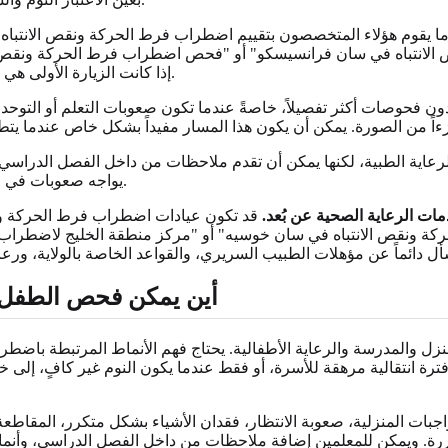
 ما يقوم هؤلاء المتخصصون بتقييم اضطراب فرط الحركة ونقص الانتباه
اه في سان فرانسيسكو" أو "فحص اضطراب فرط الحركة ونقص الانتباه
إذا كانت الزيارة الأولى هي تقييم شامل لاضطراب فرط الحركة ونقص الانتباه أم مجرد قبول عام.
ون فحوصات أكثر تفصيلاً، خاصةً عندما تكون صعوبات التعلم أو التوحد 
رعاية الطبية، لكنها يمكن أن تقدم ملاحظات من داخل الفصل الدراسي، 
يواجه صعوبات في المدرسة، فإن تقارير المعلمين والسجلات المدرسية قد تكون ضرورية.
ت الرعاية الصحية عن بُعد.
قد تكون عيادات اضطراب فرط الحركة ونق
ونقص الانتباه في سان خوسيه" أو "مركز منطقة الخليج لاضطراب فرط
أين يمكن فحص الطفل ب
نزل والمدرسة والرعاية الأطفالية. يحتاج فهم الأنماط المرتبطة باضطرا
رة انتقالية مرهقة للأسرة، أو فقط عندما يكون النوم غير كافٍ، إلى
اجبات المنزلية، صعوبة الانتظار، فقدان الأشياء بشكل متكرر، المقاط