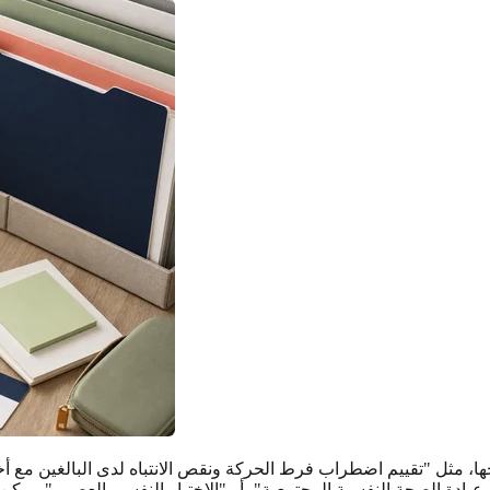
تحتاجها، مثل "تقييم اضطراب فرط الحركة ونقص الانتباه لدى البالغ
عيادة الصحة النفسية المجتمعية"، أو "الاختبار النفسي العصبي". يمكن