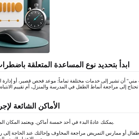
ابدأ بتحديد نوع المساعدة المتعلقة باضطراب 
" أن تشير إلى خدمات مختلفة تماماً: موعد فحص قصير، أو إدارة الأدو
ج إلى مراجعة أنماط الطفل في المدرسة والمنزل، أم تقييم الانتباه و
الأماكن الشائعة لإ
يمكنك عادةً البدء في أحد خمسة أماكن. ويعتمد المكان المناسب على ما إذا كان الشخص الذي سيُفحص طفلاً أم مراهقاً أم بالغاً.
طفال أو ممارس التمريض مراجعة المخاوف وإحالتك عند الحاجة إلى رعا
بعين الاعتبار النوم والسمع والبصر والنمو والتاريخ المدرسي ومخاوف الأسرة بشكل متكامل.