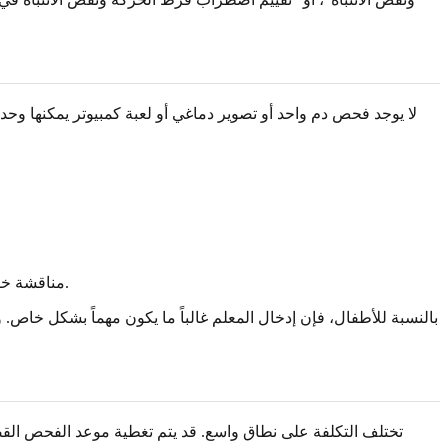
لا يوجد فحص دم واحد أو تصوير دماغي أو لعبة كمبيوتر يمكنها وحد
مناقشة خيارات الدعم، والتي قد تشمل تغييرات مدرسية واستراتيجيات سلوكية وعلاج وإرشاد وتدريب ومحادثات حول الأدوية أو فحوصات إضافية.
بالنسبة للأطفال، فإن إدخال المعلم غالباً ما يكون مهماً بشكل خاص.
تختلف التكلفة على نطاق واسع. قد يتم تغطية موعد الفحص الق