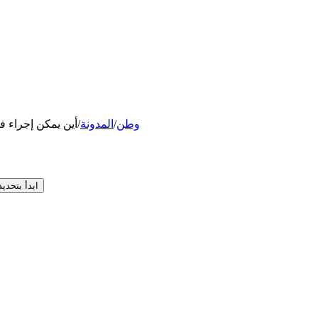
وطن
/
المدونة
/
أين يمكن إجراء ف
ابدأ بتحدي