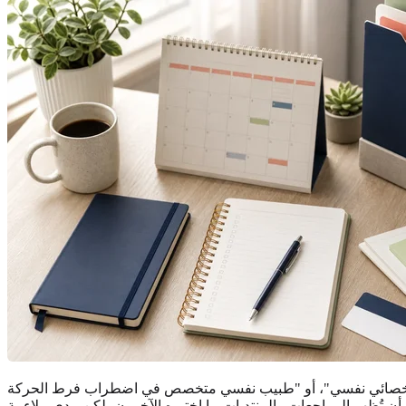
ين مع أخصائي نفسي"، أو "طبيب نفسي متخصص في اضطراب فرط الحركة
 أن تُظهر المراجعات والمنتديات ما اختبره الآخرون، لكن مدى ملاءمة