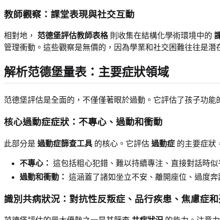
教師觀察：課堂表現與社交互動
相對地，
范德堡評估教師表格
則收集在結構化學術環境中的
管理衝動。這些觀察是無價的，因為學業和社交困難往往是潛
解析范德堡量表：主要症狀領域
范德堡評估是全面的，不僅僅著眼於過動。它評估了孩子功能
核心
過動症
症狀：不專心、過動和衝動
此部分是
過動症篩查工具
的核心。它評估
過動症
的主要症狀
不專心：
這包括粗心犯錯、難以持續專注、直接對話時似
過動和衝動：
這涵蓋了諸如坐立不安、離開座位、過度奔
識別共病狀況：對抗性反叛症、品行疾患、焦慮症和