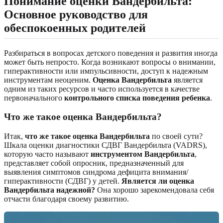
Понимание оценки Вандербильта:
Основное руководство для
обеспокоенных родителей
Разбираться в вопросах детского поведения и развития иногда
может быть непросто. Когда возникают вопросы о внимании,
гиперактивности или импульсивности, доступ к надежным
инструментам неоценим.
Оценка Вандербильта
является
одним из таких ресурсов и часто используется в качестве
первоначального
контрольного списка поведения ребенка
.
Что же такое оценка Вандербильта?
Итак,
что же такое оценка Вандербильта
по своей сути?
Шкала оценки диагностики СДВГ Вандербильта (VADRS),
которую часто называют
инструментом Вандербильта
,
представляет собой опросник, предназначенный для
выявления симптомов синдрома дефицита внимания/
гиперактивности (СДВГ) у детей.
Является ли оценка
Вандербильта надежной?
Она хорошо зарекомендовала себя
отчасти благодаря своему развитию.