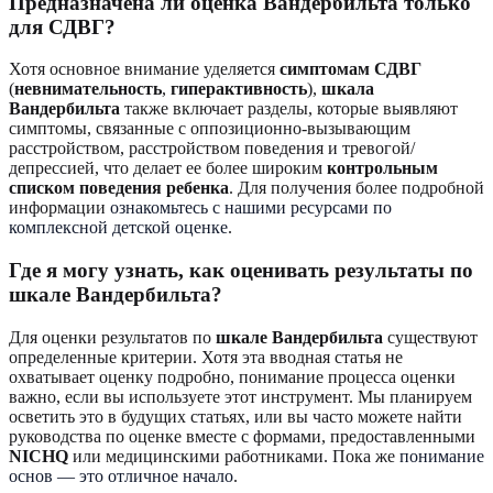
Предназначена ли оценка Вандербильта только
для СДВГ?
Хотя основное внимание уделяется
симптомам СДВГ
(
невнимательность
,
гиперактивность
),
шкала
Вандербильта
также включает разделы, которые выявляют
симптомы, связанные с оппозиционно-вызывающим
расстройством, расстройством поведения и тревогой/
депрессией, что делает ее более широким
контрольным
списком поведения ребенка
. Для получения более подробной
информации
ознакомьтесь с нашими ресурсами по
комплексной детской оценке
.
Где я могу узнать, как оценивать результаты по
шкале Вандербильта?
Для оценки результатов по
шкале Вандербильта
существуют
определенные критерии. Хотя эта вводная статья не
охватывает оценку подробно, понимание процесса оценки
важно, если вы используете этот инструмент. Мы планируем
осветить это в будущих статьях, или вы часто можете найти
руководства по оценке вместе с формами, предоставленными
NICHQ
или медицинскими работниками. Пока же
понимание
основ — это отличное начало
.