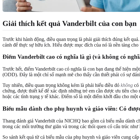
Giải thích kết quả Vanderbilt của con bạn
Trước khi hành động, điều quan trọng là phải giải thích đúng kết qu
cảnh để thực sự hữu ích. Hiểu được mục đích của nó là nền tảng cho t
Điểm Vanderbilt cao có nghĩa là gì (và không có nghĩa
Trước hết, điểm Vanderbilt cao có nghĩa là con bạn đang thể hiện mộ
(ODD). Đây là một chỉ số mạnh mẽ cho thấy cần thiết phải có sự đánh
Tuy nhiên, điều quan trọng không kém là phải hiểu điều đó
không
có 
chứng, được thiết kế để xác định những trẻ em cần được ưu tiên cho 
hoặc các tình trạng y tế khác. Điểm số là một điểm khởi đầu cho một 
Biểu mẫu dành cho phụ huynh và giáo viên: Có được 
Thang đánh giá Vanderbilt của NICHQ bao gồm cả biểu mẫu dành cho p
trong các môi trường thư giãn và trong các thói quen có cấu trúc như
So sánh kết quả từ cả biểu mẫu của phụ huynh và giáo viên cung cấp mộ