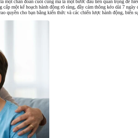
à một chẩn đoán cuối cùng mà là một bước đầu tiên quan trọng để hiểu
cấp một kế hoạch hành động rõ ràng, đầy cảm thông kéo dài 7 ngày để
 trao quyền cho bạn bằng kiến thức và các chiến lược hành động, biến s