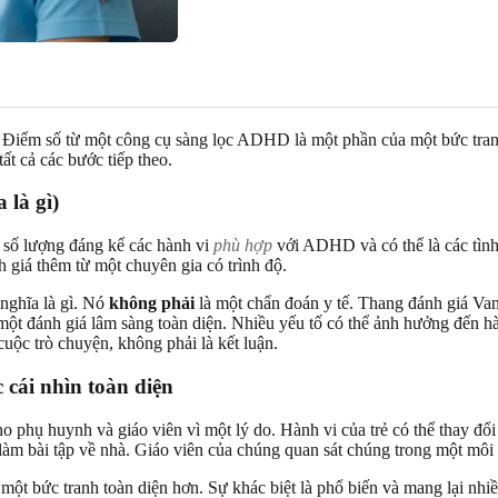
ả. Điểm số từ một công cụ sàng lọc ADHD là một phần của một bức tran
ất cả các bước tiếp theo.
 là gì)
t số lượng đáng kể các hành vi
phù hợp
với ADHD và có thể là các tình
 giá thêm từ một chuyên gia có trình độ.
nghĩa là gì. Nó
không phải
là một chẩn đoán y tế. Thang đánh giá Van
một đánh giá lâm sàng toàn diện. Nhiều yếu tố có thể ảnh hưởng đến hà
cuộc trò chuyện, không phải là kết luận.
cái nhìn toàn diện
hụ huynh và giáo viên vì một lý do. Hành vi của trẻ có thể thay đổi
 làm bài tập về nhà. Giáo viên của chúng quan sát chúng trong một môi 
t bức tranh toàn diện hơn. Sự khác biệt là phổ biến và mang lại nhiều 