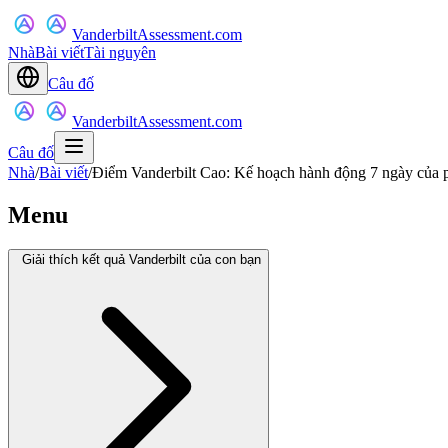
VanderbiltAssessment.com
Nhà
Bài viết
Tài nguyên
Câu đố
VanderbiltAssessment.com
Câu đố
Nhà
/
Bài viết
/
Điểm Vanderbilt Cao: Kế hoạch hành động 7 ngày của
Menu
Giải thích kết quả Vanderbilt của con bạn