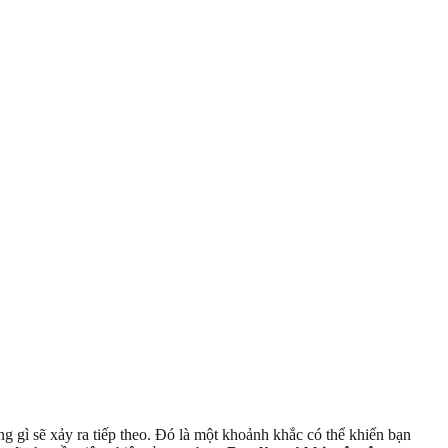
 gì sẽ xảy ra tiếp theo. Đó là một khoảnh khắc có thể khiến bạn