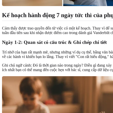
Kế hoạch hành động 7 ngày tức thì của p
Cảm thấy được trao quyền đến từ việc có một kế hoạch. Thay vì để s
tuần đầu tiên sau khi nhận được điểm cao trong đánh giá Vanderbilt c
Ngày 1-2: Quan sát có cấu trúc & Ghi chép chi tiết
Trí nhớ của bạn rất mạnh mẽ, nhưng những ví dụ cụ thể, bằng văn bản
về các hành vi khiến bạn lo lắng. Thay vì viết "Con rất hiếu động," h
Ghi chú ngữ cảnh: Đó là thời gian nào trong ngày? Điều gì đang xảy
ích nhất bạn có thể mang đến cuộc hẹn với bác sĩ, cung cấp dữ liệu cụ