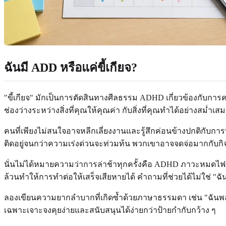
ฉันมี ADD หรือแค่ขี้เกียจ?
"ขี้เกียจ" มักเป็นการตัดสินทางศีลธรรม ADHD เกี่ยวข้องกั
ช่องว่างระหว่างสิ่งที่คุณให้คุณค่า กับสิ่งที่คุณทำได้อย่างสม่ำเส
คนที่เพียงไม่สนใจอาจหลีกเลี่ยงงานและรู้สึกค่อนข้างปกติกับการ
ติดอยู่จนกว่าความเร่งด่วนจะท่วมท้น พวกเขาอาจจดจ่อมากกับกิจ
นั่นไม่ได้หมายความว่าการล่าช้าทุกครั้งคือ ADHD ภาวะหมดไ
ล้วนทำให้การทำต่อให้เสร็จเสียหายได้ คำถามที่ช่วยได้ไม่ใช่ "
ลองเขียนความยากลำบากที่เกิดซ้ำด้วยภาษาธรรมดา เช่น "ฉันพลาดเ
เฉพาะเจาะจงคุยง่ายและสนับสนุนได้ง่ายกว่าป้ายกำกับกว้าง ๆ