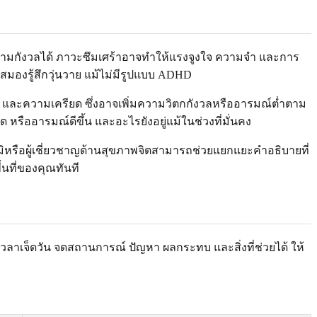
ามกังวลได้ ภาวะซึมเศร้าอาจทำให้แรงจูงใจ ความจำ และการ
มองรู้สึกวุ่นวาย แม้ไม่มีรูปแบบ ADHD
 และความเครียด ซึ่งอาจเพิ่มความวิตกกังวลหรืออารมณ์ต่ำตาม
 หรืออารมณ์ดีขึ้น และอะไรยังอยู่แม้ในช่วงที่มั่นคง
ิหรือผู้เชี่ยวชาญด้านสุขภาพจิตสามารถช่วยแยกแยะคำอธิบายที่
้นที่ของคุณทันที
็นเวลาเจ็ดวัน จดสถานการณ์ ปัญหา ผลกระทบ และสิ่งที่ช่วยได้ ให้