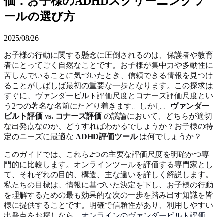
価：お子様のADHDスクリーニングツ
ールの選び方
2025/08/26
お子様の行動に関する懸念に圧倒されるのは、保護者や教育
者にとってごく自然なことです。お子様が集中力や多動性に
苦しんでいることに気づいたとき、信頼できる情報を見つけ
ることがしばしば最初の重要な一歩となります。この探求は
すぐに、ヴァンダービルト評価尺度とコナーズ評価尺度とい
う2つの著名な名前にたどり着きます。しかし、
ヴァンダー
ビルト評価 vs. コナーズ評価
の議論において、どちらが適切
な出発点なのか、どうすればわかるでしょうか？お子様の特
定のニーズに最適な
ADHD評価ツール
は何でしょうか？
このガイドでは、これら2つの主要な評価尺度を明確かつ専
門的に比較します。オンラインツールを評価する専門家とし
て、それぞれの目的、構造、主な違いを詳しく解説します。
私たちの目標は、情報に基づいた決定を下し、お子様の行動
を理解するための最も効果的な次の一歩を踏み出す知識を皆
様に提供することです。明確で信頼性があり、利用しやすい
出発点をお探しなら、
オンラインのヴァンダービルト評価