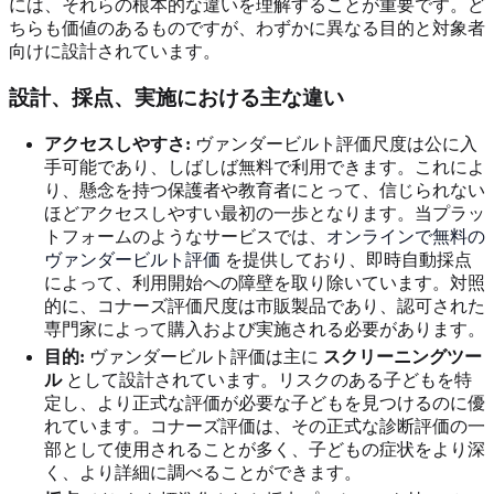
には、それらの根本的な違いを理解することが重要です。ど
ちらも価値のあるものですが、わずかに異なる目的と対象者
向けに設計されています。
設計、採点、実施における主な違い
アクセスしやすさ:
ヴァンダービルト評価尺度は公に入
手可能であり、しばしば無料で利用できます。これによ
り、懸念を持つ保護者や教育者にとって、信じられない
ほどアクセスしやすい最初の一歩となります。当プラッ
トフォームのようなサービスでは、
オンラインで無料の
ヴァンダービルト評価
を提供しており、即時自動採点
によって、利用開始への障壁を取り除いています。対照
的に、コナーズ評価尺度は市販製品であり、認可された
専門家によって購入および実施される必要があります。
目的:
ヴァンダービルト評価は主に
スクリーニングツー
ル
として設計されています。リスクのある子どもを特
定し、より正式な評価が必要な子どもを見つけるのに優
れています。コナーズ評価は、その正式な診断評価の一
部として使用されることが多く、子どもの症状をより深
く、より詳細に調べることができます。