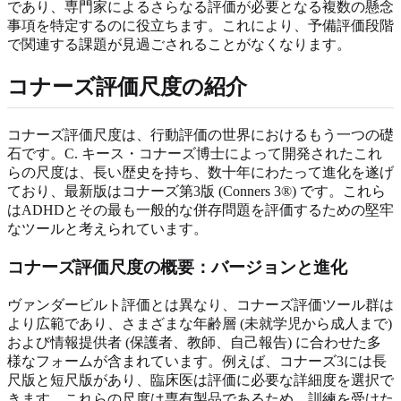
であり、専門家によるさらなる評価が必要となる複数の懸念
事項を特定するのに役立ちます。これにより、予備評価段階
で関連する課題が見過ごされることがなくなります。
コナーズ評価尺度の紹介
コナーズ評価尺度は、行動評価の世界におけるもう一つの礎
石です。C. キース・コナーズ博士によって開発されたこれ
らの尺度は、長い歴史を持ち、数十年にわたって進化を遂げ
ており、最新版はコナーズ第3版 (Conners 3®) です。これら
はADHDとその最も一般的な併存問題を評価するための堅牢
なツールと考えられています。
コナーズ評価尺度の概要：バージョンと進化
ヴァンダービルト評価とは異なり、コナーズ評価ツール群は
より広範であり、さまざまな年齢層 (未就学児から成人まで)
および情報提供者 (保護者、教師、自己報告) に合わせた多
様なフォームが含まれています。例えば、コナーズ3には長
尺版と短尺版があり、臨床医は評価に必要な詳細度を選択で
きます。これらの尺度は専有製品であるため、訓練を受けた