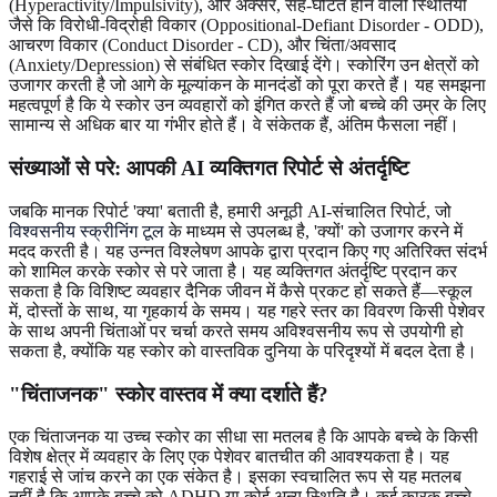
(Hyperactivity/Impulsivity), और अक्सर, सह-घटित होने वाली स्थितियों
जैसे कि विरोधी-विद्रोही विकार (Oppositional-Defiant Disorder - ODD),
आचरण विकार (Conduct Disorder - CD), और चिंता/अवसाद
(Anxiety/Depression) से संबंधित स्कोर दिखाई देंगे। स्कोरिंग उन क्षेत्रों को
उजागर करती है जो आगे के मूल्यांकन के मानदंडों को पूरा करते हैं। यह समझना
महत्वपूर्ण है कि ये स्कोर उन व्यवहारों को इंगित करते हैं जो बच्चे की उम्र के लिए
सामान्य से अधिक बार या गंभीर होते हैं। वे संकेतक हैं, अंतिम फैसला नहीं।
संख्याओं से परे: आपकी AI व्यक्तिगत रिपोर्ट से अंतर्दृष्टि
जबकि मानक रिपोर्ट 'क्या' बताती है, हमारी अनूठी AI-संचालित रिपोर्ट, जो
विश्वसनीय स्क्रीनिंग टूल
के माध्यम से उपलब्ध है, 'क्यों' को उजागर करने में
मदद करती है। यह उन्नत विश्लेषण आपके द्वारा प्रदान किए गए अतिरिक्त संदर्भ
को शामिल करके स्कोर से परे जाता है। यह व्यक्तिगत अंतर्दृष्टि प्रदान कर
सकता है कि विशिष्ट व्यवहार दैनिक जीवन में कैसे प्रकट हो सकते हैं—स्कूल
में, दोस्तों के साथ, या गृहकार्य के समय। यह गहरे स्तर का विवरण किसी पेशेवर
के साथ अपनी चिंताओं पर चर्चा करते समय अविश्वसनीय रूप से उपयोगी हो
सकता है, क्योंकि यह स्कोर को वास्तविक दुनिया के परिदृश्यों में बदल देता है।
"चिंताजनक" स्कोर वास्तव में क्या दर्शाते हैं?
एक चिंताजनक या उच्च स्कोर का सीधा सा मतलब है कि आपके बच्चे के किसी
विशेष क्षेत्र में व्यवहार के लिए एक पेशेवर बातचीत की आवश्यकता है। यह
गहराई से जांच करने का एक संकेत है। इसका स्वचालित रूप से यह मतलब
नहीं है कि आपके बच्चे को ADHD या कोई अन्य स्थिति है। कई कारक बच्चे