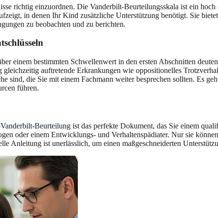
isse richtig einzuordnen. Die Vanderbilt-Beurteilungsskala ist ein ho
 aufzeigt, in denen Ihr Kind zusätzliche Unterstützung benötigt. Sie bi
ngungen zu beobachten und zu berichten.
tschlüsseln
rte über einem bestimmten Schwellenwert in den ersten Abschnitten deu
g gleichzeitig auftretende Erkrankungen wie oppositionelles Trotzverh
he sind, die Sie mit einem Fachmann weiter besprechen sollten. Es geht 
urcen führen.
Vanderbilt-Beurteilung
ist das perfekte Dokument, das Sie einem qualif
ogen oder einem Entwicklungs- und Verhaltenspädiater. Nur sie könne
lle Anleitung ist unerlässlich, um einen maßgeschneiderten Unterstützung