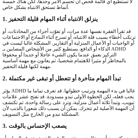
لا تستطيع أي قائمة فحص أن تحسم الأمر وحدها، لكن هناك خمسة
أنماط تستحق الانتباه بشكل خاص.
1. ينزلق الانتباه أثناء المهام قليلة التحفيز
قد تقرأ الفقرة نفسها عدة مرات، أو تفوّت أجزاء من المحادثات، أو
ترتكب أخطاء بسبب قلة الانتباه، أو تسرح أثناء النماذج أو الاجتماعات
أو الواجبات أو الأعمال المنزلية أو التقارير. المشكلة غالبا ليست في
الذكاء أو الدافع. يستطيع كثير من الأشخاص المصابين بـ ADHD
التركيز بعمق عندما يكون الشيء عاجلا أو جديدا أو محفوفا
بالمخاطر أو مثيرا للاهتمام شخصيا، ثم يعانون مع مهمة أساسية
مهمة لكنها قليلة التحفيز.
2. تبدأ المهام متأخرة أو تتعطل أو تبقى غير مكتملة
يؤثر ADHD غالبا في بدء المهمة وترتيب خطواتها. قد تعرف تماما ما
يجب فعله، لكن الخطوة الأولى تبدو مسدودة. قد تفتح عشر علامات
تبويب، وتبدأ ثلاثة أعمال منزلية، وترد على رسالة واحدة، ثم تكتشف
أن المهمة الأصلية لم تتحرك. يمكن أن يسبب ذلك شعورا بالذنب لأن
المشكلة تبدو من الخارج مثل التسويف.
3. يصعب الإحساس بالوقت