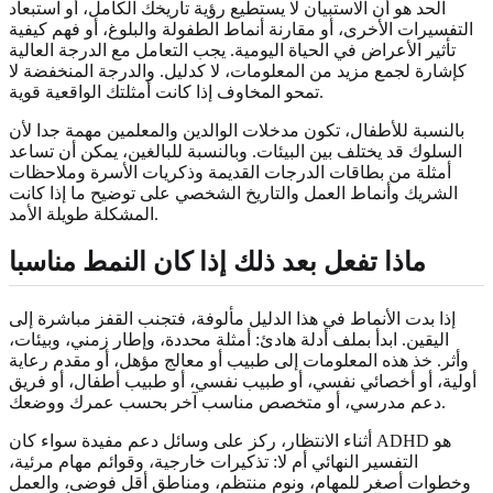
الحد هو أن الاستبيان لا يستطيع رؤية تاريخك الكامل، أو استبعاد
التفسيرات الأخرى، أو مقارنة أنماط الطفولة والبلوغ، أو فهم كيفية
تأثير الأعراض في الحياة اليومية. يجب التعامل مع الدرجة العالية
كإشارة لجمع مزيد من المعلومات، لا كدليل. والدرجة المنخفضة لا
تمحو المخاوف إذا كانت أمثلتك الواقعية قوية.
بالنسبة للأطفال، تكون مدخلات الوالدين والمعلمين مهمة جدا لأن
السلوك قد يختلف بين البيئات. وبالنسبة للبالغين، يمكن أن تساعد
أمثلة من بطاقات الدرجات القديمة وذكريات الأسرة وملاحظات
الشريك وأنماط العمل والتاريخ الشخصي على توضيح ما إذا كانت
المشكلة طويلة الأمد.
ماذا تفعل بعد ذلك إذا كان النمط مناسبا
إذا بدت الأنماط في هذا الدليل مألوفة، فتجنب القفز مباشرة إلى
اليقين. ابدأ بملف أدلة هادئ: أمثلة محددة، وإطار زمني، وبيئات،
وأثر. خذ هذه المعلومات إلى طبيب أو معالج مؤهل، أو مقدم رعاية
أولية، أو أخصائي نفسي، أو طبيب نفسي، أو طبيب أطفال، أو فريق
دعم مدرسي، أو متخصص مناسب آخر بحسب عمرك ووضعك.
أثناء الانتظار، ركز على وسائل دعم مفيدة سواء كان ADHD هو
التفسير النهائي أم لا: تذكيرات خارجية، وقوائم مهام مرئية،
وخطوات أصغر للمهام، ونوم منتظم، ومناطق أقل فوضى، والعمل