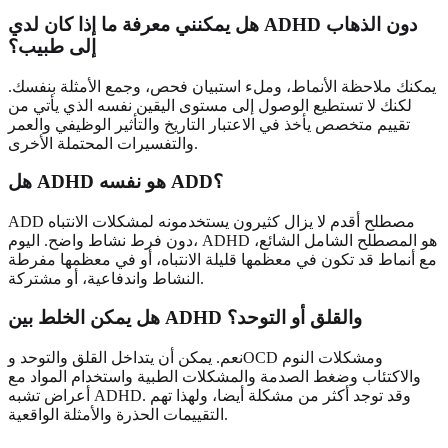
هل يمكنني معرفة ما إذا كان لدي ADHD دون الذهاب
إلى طبيب؟
يمكنك ملاحظة الأنماط، وملء استبيان فحص، وجمع الأمثلة بنفسك.
لكنك لا تستطيع الوصول إلى مستوى اليقين نفسه الذي يأتي من
تقييم متخصص يأخذ في الاعتبار التاريخ والتأثير الوظيفي والعمر
والتفسيرات المحتملة الأخرى.
هل ADHD هو نفسه ADD؟
ADD مصطلح أقدم لا يزال كثيرون يستخدمونه لمشكلات الانتباه
دون فرط نشاط واضح. اليوم، ADHD هو المصطلح الشامل الشائع،
مع أنماط قد تكون في معظمها قليلة الانتباه، أو في معظمها مفرطة
النشاط واندفاعية، أو مشتركة.
هل يمكن الخلط بين ADHD والقلق أو التوحد؟
نعم. يمكن أن يتداخل القلق والتوحد وOCD ومشكلات النوم
والاكتئاب وضغط الصدمة والمشكلات الطبية واستخدام المواد مع
أعراض تشبه ADHD. وقد توجد أكثر من مشكلة أيضا، ولهذا تهم
التقييمات الحذرة والأمثلة الواقعية.