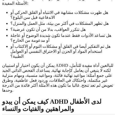
الأسئلة المفيدة:
هل ظهرت مشكلات مشابهة في الانتباه أو القلق الحركي أو
الاندفاعية قبل سن البلوغ؟
هل تظهر المشكلات في أكثر من بيئة، مثل العمل والمنزل؟
هل تتكرر العواقب، بدلا من أن تكون عرضية؟
هل تساعد الأدوات فقط عندما تكون شديدة الوضوح أو عاجلة
أو مدعومة من الخارج؟
هل تم التفكير أيضا في القلق أو مشكلات النوم أو الاكتئاب أو
استخدام المواد أو الحزن أو الاحتراق النفسي أو العوامل
الطبية؟
يمكن أن يكون اختبار أو استبيان ADHD للبالغين أداة مفيدة للتأمل،
لكنه لا ينبغي أن يعامل كإجابة نهائية. يساعدك الفحص الذاتي الجيد
على جمع أمثلة: مواعيد نهائية فائتة، ومواعيد منسية، ومهام منزلية
غير مكتملة، واحتكاك في العلاقات، وردود فعل عاطفية، وطرق
تعويض لم تعد تنجح. غالبا ما تكون هذه الأمثلة أكثر فائدة من الدرجة
وحدها.
كيف يمكن أن يبدو ADHD لدى الأطفال
والمراهقين والفتيات والنساء