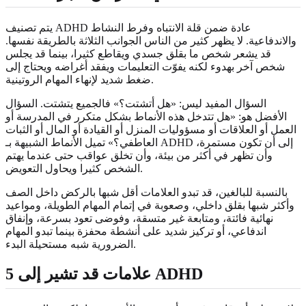
يتم تصنيف ADHD عادة ضمن قلة الانتباه وفرط النشاط
والاندفاعية. لا يظهر كثير من الناس الجوانب الثلاثة بالطريقة نفسها.
قد يشعر شخص ما بقلق جسدي ويقاطع كثيرا، بينما قد يجلس
شخص آخر بهدوء لكنه يفوّت التعليمات ويفقد أغراضه ويحتاج إلى
ضغط شديد لإنهاء المهام الروتينية.
السؤال المفيد ليس: «هل أتشتت؟» فالجميع يتشتت. السؤال
الأفضل هو: «هل تتدخل هذه الأنماط بشكل متكرر في المدرسة أو
العمل أو العلاقات أو مسؤوليات المنزل أو القيادة أو المال أو الثبات
العاطفي؟» تميل الأنماط الشبيهة بـ ADHD إلى أن تكون مستمرة،
وأن تظهر في أكثر من بيئة، وأن تخلق عواقب حتى عندما يهتم
الشخص كثيرا ويحاول التعويض.
بالنسبة للبالغين، قد تبدو العلامات أقل شبها بالركض داخل الصف
وأكثر شبها بقلق داخلي، وصعوبة في إتمام المهام الطويلة، ومواعيد
نهائية فائتة، ومتابعة غير متسقة، وفوضى تعود بسرعة، وإنفاق
اندفاعي، أو تركيز شديد على أنشطة محفزة بينما تبدو المهام
الضرورية شبه مستحيلة البدء.
5 علامات قد تشير إلى ADHD