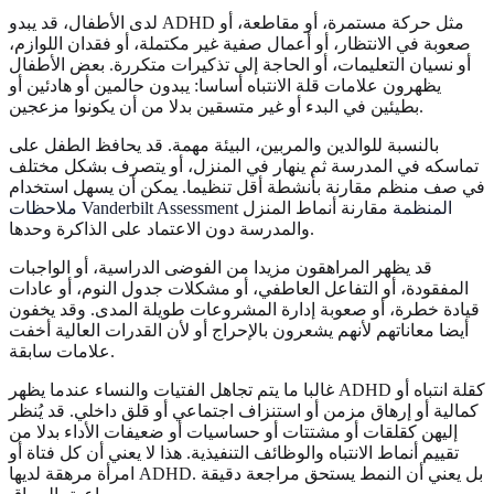
لدى الأطفال، قد يبدو ADHD مثل حركة مستمرة، أو مقاطعة، أو
صعوبة في الانتظار، أو أعمال صفية غير مكتملة، أو فقدان اللوازم،
أو نسيان التعليمات، أو الحاجة إلى تذكيرات متكررة. بعض الأطفال
يظهرون علامات قلة الانتباه أساسا: يبدون حالمين أو هادئين أو
بطيئين في البدء أو غير متسقين بدلا من أن يكونوا مزعجين.
بالنسبة للوالدين والمربين، البيئة مهمة. قد يحافظ الطفل على
تماسكه في المدرسة ثم ينهار في المنزل، أو يتصرف بشكل مختلف
في صف منظم مقارنة بأنشطة أقل تنظيما. يمكن أن يسهل استخدام
ملاحظات Vanderbilt Assessment المنظمة
مقارنة أنماط المنزل
والمدرسة دون الاعتماد على الذاكرة وحدها.
قد يظهر المراهقون مزيدا من الفوضى الدراسية، أو الواجبات
المفقودة، أو التفاعل العاطفي، أو مشكلات جدول النوم، أو عادات
قيادة خطرة، أو صعوبة إدارة المشروعات طويلة المدى. وقد يخفون
أيضا معاناتهم لأنهم يشعرون بالإحراج أو لأن القدرات العالية أخفت
علامات سابقة.
غالبا ما يتم تجاهل الفتيات والنساء عندما يظهر ADHD كقلة انتباه أو
كمالية أو إرهاق مزمن أو استنزاف اجتماعي أو قلق داخلي. قد يُنظر
إليهن كقلقات أو مشتتات أو حساسيات أو ضعيفات الأداء بدلا من
تقييم أنماط الانتباه والوظائف التنفيذية. هذا لا يعني أن كل فتاة أو
امرأة مرهقة لديها ADHD. بل يعني أن النمط يستحق مراجعة دقيقة