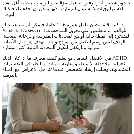
بحضور شخص آخر، وفترات عمل مؤقتة، والتزامات مخفية أقل. هذه
الاستراتيجيات لا تستبدل الرعاية، لكنها يمكن أن تخفف الاحتكاك
اليومي.
إذا كنت قلقا بشأن طفل عمره 6-12 عاما، فيمكن أن تساعد
خيار
Vanderbilt Assessment للوالدين والمعلمين
على تحويل الملاحظات
المتناثرة إلى نقطة بداية أوضح لمحادثات المدرسة والرعاية الصحية.
الهدف ليس وسم الطفل من نموذج واحد. الهدف هو جعل الأنماط
مرئية بما يكفي لتكون المحادثة التالية أكثر استنارة.
من الأفضل التعامل مع تعلم كيفية معرفة ما إذا كان لديك ADHD
كعملية: ملاحظة الأنماط، ومقارنة البيئات، والنظر في التفسيرات
المتشابهة، وطلب إرشاد متخصص عندما تتداخل الأعراض مع الحياة
اليومية.