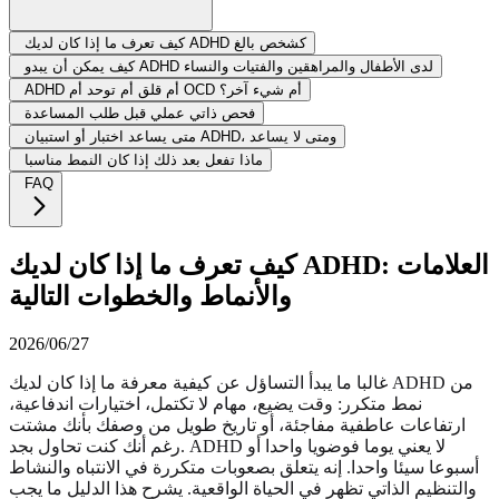
كيف تعرف ما إذا كان لديك ADHD كشخص بالغ
كيف يمكن أن يبدو ADHD لدى الأطفال والمراهقين والفتيات والنساء
ADHD أم قلق أم توحد أم OCD أم شيء آخر؟
فحص ذاتي عملي قبل طلب المساعدة
متى يساعد اختبار أو استبيان ADHD، ومتى لا يساعد
ماذا تفعل بعد ذلك إذا كان النمط مناسبا
FAQ
كيف تعرف ما إذا كان لديك ADHD: العلامات
والأنماط والخطوات التالية
2026/06/27
غالبا ما يبدأ التساؤل عن كيفية معرفة ما إذا كان لديك ADHD من
نمط متكرر: وقت يضيع، مهام لا تكتمل، اختيارات اندفاعية،
ارتفاعات عاطفية مفاجئة، أو تاريخ طويل من وصفك بأنك مشتت
رغم أنك كنت تحاول بجد. ADHD لا يعني يوما فوضويا واحدا أو
أسبوعا سيئا واحدا. إنه يتعلق بصعوبات متكررة في الانتباه والنشاط
والتنظيم الذاتي تظهر في الحياة الواقعية. يشرح هذا الدليل ما يجب