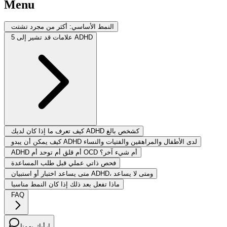
Menu
النمط الأساسي: أكثر من مجرد تشتت
5 علامات قد تشير إلى ADHD
كيف تعرف ما إذا كان لديك ADHD كشخص بالغ
كيف يمكن أن يبدو ADHD لدى الأطفال والمراهقين والفتيات والنساء
ADHD أم قلق أم توحد أم OCD أم شيء آخر؟
فحص ذاتي عملي قبل طلب المساعدة
متى يساعد اختبار أو استبيان ADHD، ومتى لا يساعد
ماذا تفعل بعد ذلك إذا كان النمط مناسبا
FAQ
رأيك يهمنا!