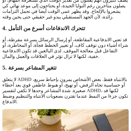
يصف كثيرون أنهم يقللون من تقدير الوقت الذي تستغرقه المهام، أو
يصلون متأخرين رغم النوايا الجيدة، أو يحتاجون إلى موعد نهائي كي
يشعروا بالإلحاح. وقد يظهر عمى الوقت أيضا في تحمل التزامات
زائدة، لأن الجهد المستقبلي يبدو غير حقيقي حتى يحين وقته.
4. تتحرك الاندفاعات أسرع من التأمل
قد تعني الاندفاعية المقاطعة، أو إرسال الرسائل بسرعة مفرطة، أو
شراء أشياء دون توقف كاف، أو تغيير الخطط فجأة، أو المخاطرة، أو
التفاعل قبل معالجة الموقف. لدى البالغين قد تكون الاندفاعية
خفية، لكنها لا تزال تؤثر في العلاقات والعمل والمال.
5. تتغير المشاعر بسرعة
لا يتعلق ADHD بالانتباه فقط. بعض الأشخاص يمرون بإحباط سريع،
أو حساسية تجاه الرفض، أو تهيج، أو هبوط عاطفي قوي بعد أخطاء
صغيرة. شدة المشاعر وحدها لا تكفي لتفسير ADHD، لكنها قد
تكون جزءا من النمط عندما تقترن بصعوبات الانتباه والتنظيم وضبط
الاندفاع.