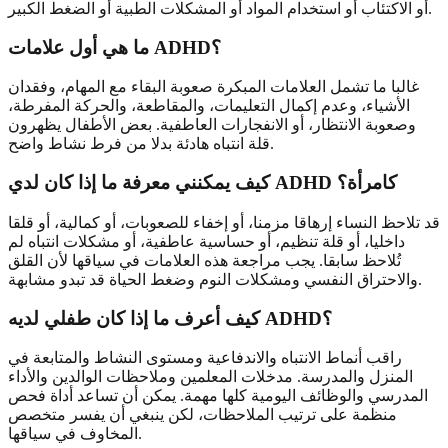
أو الاكتئاب أو استخدام المواد أو المشكلات الطبية أو الضغط الكبير.
ما هي أول علامات ADHD؟
غالبا ما تشمل العلامات المبكرة صعوبة البقاء مع المهام، وفقدان
الأشياء، وعدم إكمال التعليمات، والمقاطعة، والحركة المفرطة،
وصعوبة الانتظار، أو الانفجارات العاطفية. بعض الأطفال يظهرون
قلة انتباه هادئة بدلا من فرط نشاط واضح.
كيف يمكنني معرفة ما إذا كان لدي ADHD كامرأة؟
قد تلاحظ النساء إرهاقا مزمنا، أو إخفاء للصعوبات، أو كمالية، أو قلقا
داخليا، أو قلة تنظيم، أو حساسية عاطفية، أو مشكلات انتباه لم
تُلاحظ سابقا. يجب مراجعة هذه العلامات في سياقها لأن القلق
والاحتراق النفسي ومشكلات النوم وضغط الحياة قد تبدو مشابهة.
كيف أعرف ما إذا كان طفلي لديه ADHD؟
راقب أنماط الانتباه والاندفاعية ومستوى النشاط والمتابعة في
المنزل والمدرسة. مدخلات المعلمين وملاحظات الوالدين والأداء
المدرسي والوظائف اليومية كلها مهمة. يمكن أن تساعد أداة فحص
منظمة على ترتيب الملاحظات، لكن ينبغي أن يفسر متخصص
المخاوف في سياقها.