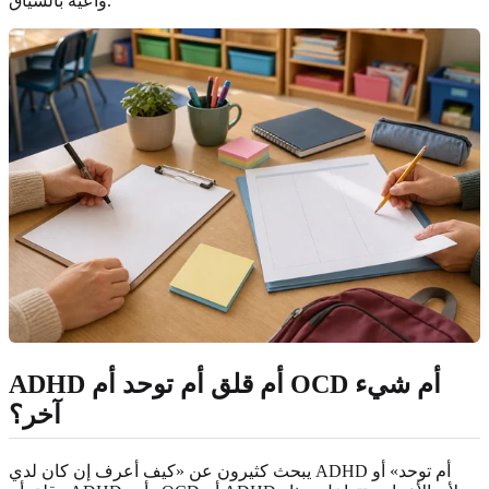
واعية بالسياق.
ADHD أم قلق أم توحد أم OCD أم شيء
آخر؟
يبحث كثيرون عن «كيف أعرف إن كان لدي ADHD أم توحد» أو